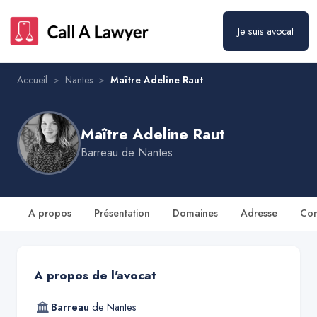
Maître Adeline Raut
Prendre rendez-vous
Je suis avocat
Accueil
>
Nantes
>
Maître Adeline Raut
Maître Adeline Raut
Barreau de
Nantes
A propos
Présentation
Domaines
Adresse
Con
A propos de l'avocat
🏛
Barreau
de
Nantes