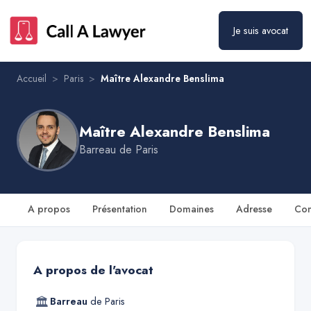
Maître Alexandre Benslima
Prendre rendez-vous
Je suis avocat
Accueil
>
Paris
>
Maître Alexandre Benslima
Maître Alexandre Benslima
Barreau de
Paris
A propos
Présentation
Domaines
Adresse
Con
A propos de l'avocat
🏛
Barreau
de
Paris