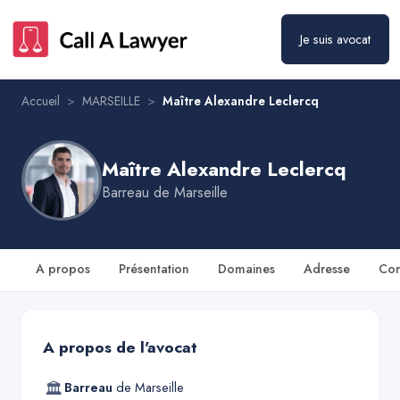
Maître Alexandre Leclercq
Prendre rendez-vous
Je suis avocat
Accueil
>
MARSEILLE
>
Maître Alexandre Leclercq
Maître Alexandre Leclercq
Barreau de
Marseille
A propos
Présentation
Domaines
Adresse
Con
A propos de l'avocat
🏛
Barreau
de
Marseille