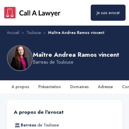
Maître Andrea Ramos vincent
Prendre rendez-vous
Je suis avocat
Accueil
>
Toulouse
>
Maître Andrea Ramos vincent
Maître Andrea Ramos vincent
Barreau de
Toulouse
A propos
Présentation
Domaines
Adresse
Con
A propos de l'avocat
🏛
Barreau
de
Toulouse