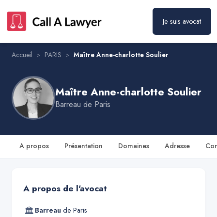
Je suis avocat
Maître Anne-charlotte Soulier
Prendre rendez-vous
Accueil
>
PARIS
>
Maître Anne-charlotte Soulier
Maître Anne-charlotte Soulier
Barreau de
Paris
A propos
Présentation
Domaines
Adresse
Con
A propos de l'avocat
🏛
Barreau
de
Paris