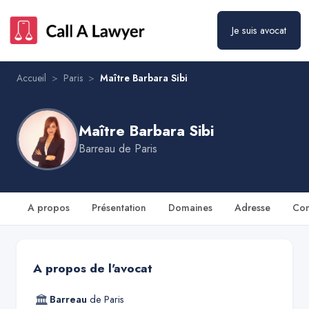
Maître Barbara Sibi
Prendre rendez-vous
Je suis avocat
Accueil
>
Paris
>
Maître Barbara Sibi
Maître Barbara Sibi
Barreau de
Paris
A propos
Présentation
Domaines
Adresse
Con
A propos de l'avocat
🏛
Barreau
de
Paris