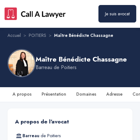
Je suis avocat
Maître Bénédicte Chassagne
Prendre rendez-vous
Accueil
>
POITIERS
>
Maître Bénédicte Chassagne
Maître Bénédicte Chassagne
Barreau de
Poitiers
A propos
Présentation
Domaines
Adresse
Con
A propos de l'avocat
🏛
Barreau
de
Poitiers