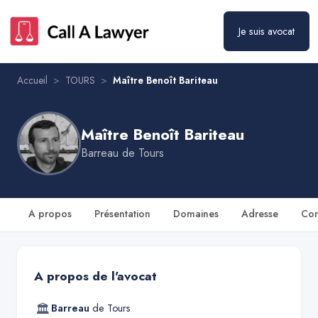
Maître Benoît Bariteau
Prendre rendez-vous
Je suis avocat
Accueil
>
TOURS
>
Maître Benoît Bariteau
Maître Benoît Bariteau
Barreau de
Tours
A propos
Présentation
Domaines
Adresse
Con
A propos de l'avocat
🏛
Barreau
de
Tours