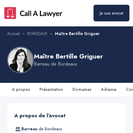
Maître Bertille Griguer
Prendre rendez-vous
Je suis avocat
Accueil
>
BORDEAUX
>
Maître Bertille Griguer
Maître Bertille Griguer
Barreau de
Bordeaux
A propos
Présentation
Domaines
Adresse
Con
A propos de l'avocat
🏛
Barreau
de
Bordeaux