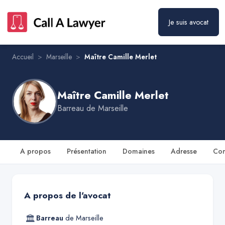
Je suis avocat
Maître Camille Merlet
Prendre rendez-vous
Accueil
>
Marseille
>
Maître Camille Merlet
Maître Camille Merlet
Barreau de
Marseille
A propos
Présentation
Domaines
Adresse
Con
A propos de l'avocat
🏛
Barreau
de
Marseille