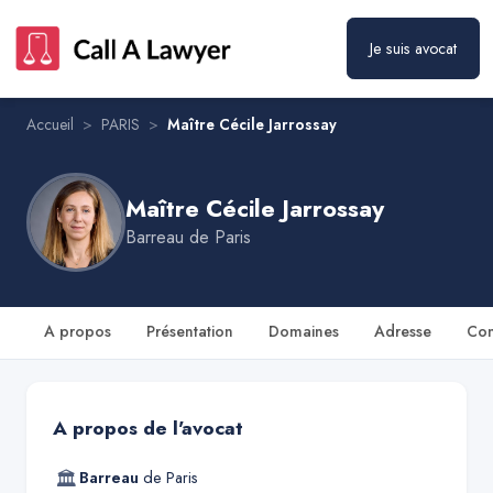
Je suis avocat
Maître Cécile Jarrossay
Prendre rendez-vous
Accueil
>
PARIS
>
Maître Cécile Jarrossay
Maître Cécile Jarrossay
Barreau de
Paris
A propos
Présentation
Domaines
Adresse
Con
A propos de l'avocat
🏛
Barreau
de
Paris