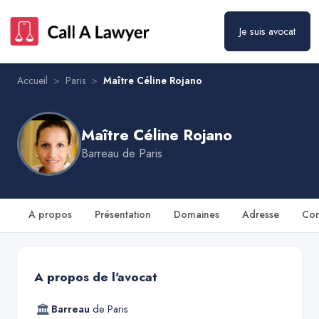
Je suis avocat
Maître Céline Rojano
Prendre rendez-vous
Accueil
>
Paris
>
Maître Céline Rojano
Maître Céline Rojano
Barreau de
Paris
A propos
Présentation
Domaines
Adresse
Con
A propos de l'avocat
🏛
Barreau
de
Paris