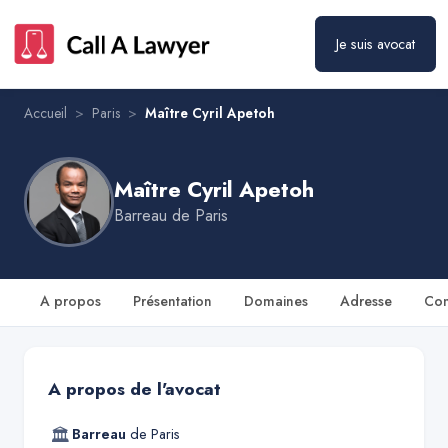
Maître Cyril Apetoh
Prendre rendez-vous
Je suis avocat
Accueil
>
Paris
>
Maître Cyril Apetoh
Maître Cyril Apetoh
Barreau de
Paris
A propos
Présentation
Domaines
Adresse
Con
A propos de l'avocat
🏛
Barreau
de
Paris