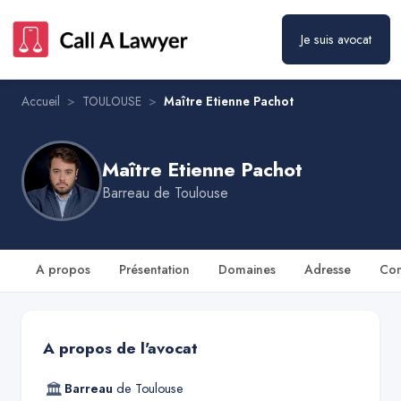
Je suis avocat
Maître Etienne Pachot
Prendre rendez-vous
Accueil
>
TOULOUSE
>
Maître Etienne Pachot
Maître Etienne Pachot
Barreau de
Toulouse
A propos
Présentation
Domaines
Adresse
Con
A propos de l'avocat
🏛
Barreau
de
Toulouse