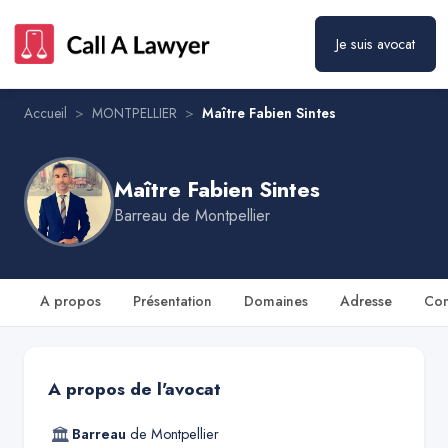
Je suis avocat
Maître Fabien Sintes
Prendre rendez-vous
Accueil
>
MONTPELLIER
>
Maître Fabien Sintes
Maître Fabien Sintes
Barreau de
Montpellier
A propos
Présentation
Domaines
Adresse
Con
A propos de l'avocat
🏛
Barreau
de
Montpellier