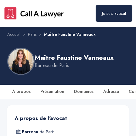
Je suis avocat
Maître Faustine Vanneaux
Prendre rendez-vous
Accueil
>
Paris
>
Maître Faustine Vanneaux
Maître Faustine Vanneaux
Barreau de
Paris
A propos
Présentation
Domaines
Adresse
Con
A propos de l'avocat
🏛
Barreau
de
Paris