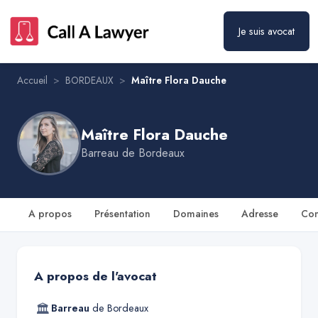
Je suis avocat
Maître Flora Dauche
Prendre rendez-vous
Accueil
>
BORDEAUX
>
Maître Flora Dauche
Maître Flora Dauche
Barreau de
Bordeaux
A propos
Présentation
Domaines
Adresse
Con
A propos de l'avocat
🏛
Barreau
de
Bordeaux