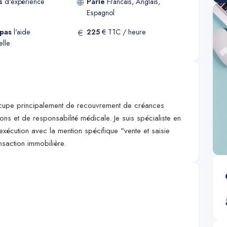
🌐
s
d'expérience
Parle
Francais, Anglais,
Espagnol
€
pas
l'aide
225
€ TTC / heure
elle
occupe principalement de recouvrement de créances
ns et de responsabilité médicale. Je suis spécialiste en
exécution avec la mention spécifique "vente et saisie
nsaction immobilière.