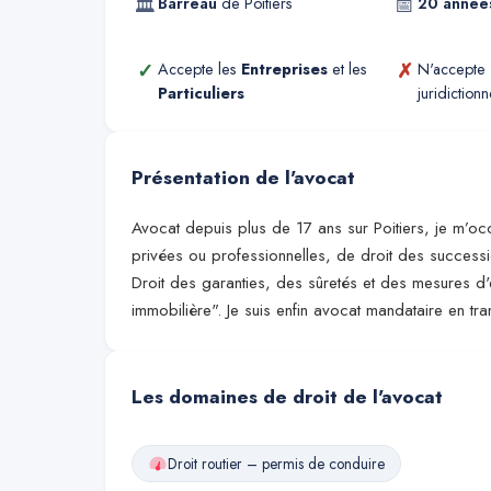
🏛
📅
Barreau
de
Poitiers
20
année
✓
✗
Accepte les
Entreprises
et les
N'accepte
Particuliers
juridictionn
Présentation de l'avocat
Avocat depuis plus de 17 ans sur Poitiers, je m’
privées ou professionnelles, de droit des successio
Droit des garanties, des sûretés et des mesures d'
immobilière". Je suis enfin avocat mandataire en tra
Les domaines de droit de l'avocat
Droit routier – permis de conduire