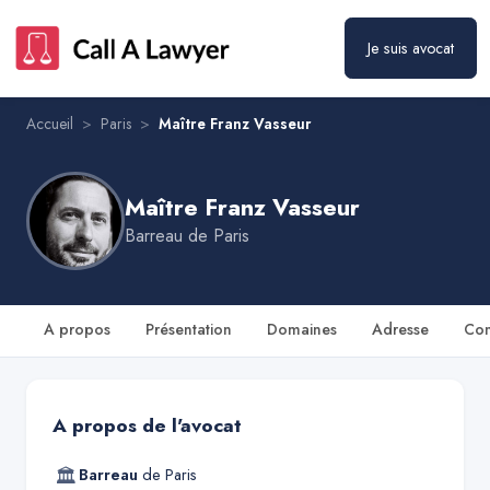
Maître Franz Vasseur
Prendre rendez-vous
Je suis avocat
Accueil
>
Paris
>
Maître Franz Vasseur
Maître Franz Vasseur
Barreau de
Paris
A propos
Présentation
Domaines
Adresse
Con
A propos de l'avocat
🏛
Barreau
de
Paris