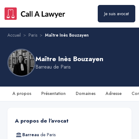
Maître Inès Bouzayen
Prendre rendez-vous
Je suis avocat
Accueil
>
Paris
>
Maître Inès Bouzayen
Maître Inès Bouzayen
Barreau de
Paris
A propos
Présentation
Domaines
Adresse
Con
A propos de l'avocat
🏛
Barreau
de
Paris