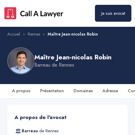
Maître Jean-nicolas Robin
Prendre rendez-vous
Je suis avocat
Accueil
>
Rennes
>
Maître Jean-nicolas Robin
Maître Jean-nicolas Robin
Barreau de
Rennes
A propos
Présentation
Domaines
Adresse
Con
A propos de l'avocat
🏛
Barreau
de
Rennes