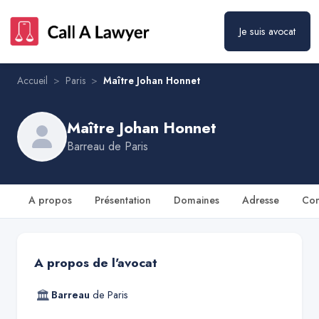
Je suis avocat
Maître Johan Honnet
Prendre rendez-vous
Accueil
>
Paris
>
Maître Johan Honnet
Maître Johan Honnet
Barreau de
Paris
A propos
Présentation
Domaines
Adresse
Con
A propos de l'avocat
🏛
Barreau
de
Paris