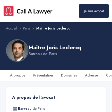
Je suis avocat
Maître Joris Leclercq
Prendre rendez-vous
Accueil
>
Paris
>
Maître Joris Leclercq
Maître Joris Leclercq
Barreau de
Paris
A propos
Présentation
Domaines
Adresse
Con
A propos de l'avocat
🏛
Barreau
de
Paris