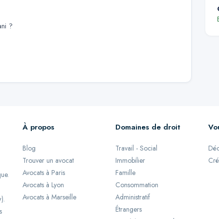
ni
?
À propos
Domaines de droit
Vo
Blog
Travail - Social
Déc
Trouver un avocat
Immobilier
Cré
Avocats à Paris
Famille
que.
Avocats à Lyon
Consommation
Avocats à Marseille
Administratif
).
Étrangers
s