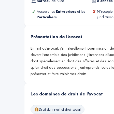
🏛
📅
Barreau
de
Nice
8
années
✓
✗
Accepte les
Entreprises
et les
N'accepte
Particuliers
juridictionn
Présentation de l'avocat
En tant qu'avocat, j'ai naturellement pour mission d
devant l'ensemble des juridictions. J'interviens d
droit spécialement en droit des affaires et des soc
qu'en droit des successions. J'entreprends toutes 
préserver et faire valoir vos droits.
Les domaines de droit de l'avocat
Droit du travail et droit social