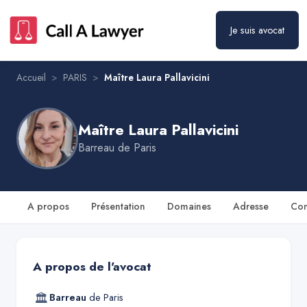
Maître Laura Pallavicini
Prendre rendez-vous
Je suis avocat
Accueil
>
PARIS
>
Maître Laura Pallavicini
Maître Laura Pallavicini
Barreau de
Paris
A propos
Présentation
Domaines
Adresse
Con
A propos de l'avocat
🏛
Barreau
de
Paris