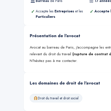
🏛
📅
Barreau
de
Paris
17
année
✓
✓
Accepte les
Entreprises
et les
Accepte
l
Particuliers
Présentation de l'avocat
Avocat au barreau de Paris, j'accompagne les entre
relevant du droit du travail
(rupture de contrat d
N'hésitez pas à me contacter.
Les domaines de droit de l'avocat
Droit du travail et droit social