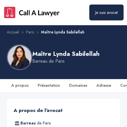
Maître Lynda Sabilellah
Prendre rendez-vous
Je suis avocat
Accueil
>
Paris
>
Maître Lynda Sabilellah
Maître Lynda Sabilellah
Barreau de
Paris
A propos
Présentation
Domaines
Adresse
Con
A propos de l'avocat
🏛
Barreau
de
Paris