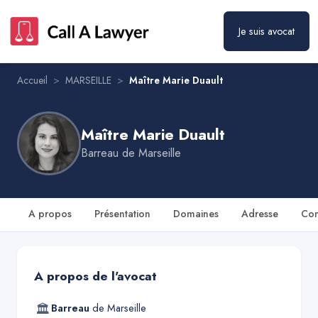
Maître Marie Duault
Prendre rendez-vous
Je suis avocat
Accueil
>
MARSEILLE
>
Maître Marie Duault
Maître Marie Duault
Barreau de
Marseille
A propos
Présentation
Domaines
Adresse
Con
A propos de l'avocat
🏛
Barreau
de
Marseille