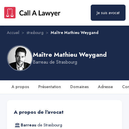
Je suis avocat
Maître Mathieu Weygand
Prendre rendez-vous
Accueil
>
strasbourg
>
Maître Mathieu Weygand
Maître Mathieu Weygand
Barreau de
Strasbourg
A propos
Présentation
Domaines
Adresse
Con
A propos de l'avocat
🏛
Barreau
de
Strasbourg