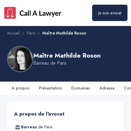
Maître Mathilde Roson
Prendre rendez-vous
Je suis avocat
Accueil
>
Paris
>
Maître Mathilde Roson
Maître Mathilde Roson
Barreau de
Paris
A propos
Présentation
Domaines
Adresse
Con
A propos de l'avocat
🏛
Barreau
de
Paris