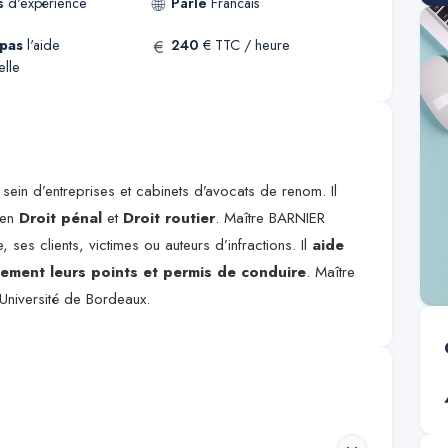
🌐
s
d'expérience
Parle
Francais
€
pas
l'aide
240
€ TTC / heure
elle
ein d’entreprises et cabinets d’avocats de renom. Il
 en
Droit pénal
et
Droit routier
. Maître BARNIER
e, ses clients, victimes ou auteurs d’infractions. Il
aide
dement leurs points et permis de conduire
. Maître
Université de Bordeaux.