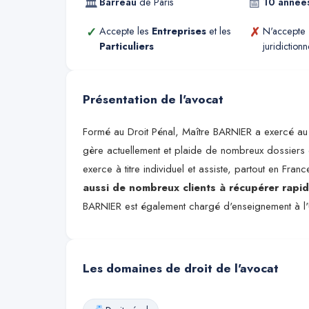
🏛
📅
Barreau
de
Paris
10
année
✓
✗
Accepte les
Entreprises
et les
N'accepte
Particuliers
juridictionn
Présentation de l'avocat
Formé au Droit Pénal, Maître BARNIER a exercé au s
gère actuellement et plaide de nombreux dossiers
exerce à titre individuel et assiste, partout en Franc
aussi de nombreux clients à récupérer rapi
BARNIER est également chargé d'enseignement à l'
Les domaines de droit de l'avocat