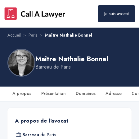
Je suis avocat
Maître Nathalie Bonnel
Prendre rendez-vous
Accueil
>
Paris
>
Maître Nathalie Bonnel
Maître Nathalie Bonnel
Barreau de
Paris
A propos
Présentation
Domaines
Adresse
Con
A propos de l'avocat
🏛
Barreau
de
Paris