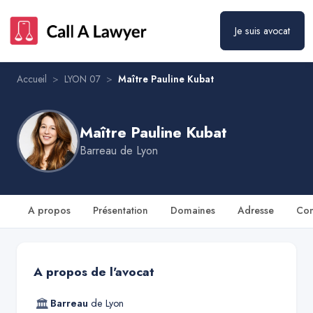
Maître Pauline Kubat
Prendre rendez-vous
Je suis avocat
Accueil
>
LYON 07
>
Maître Pauline Kubat
Maître Pauline Kubat
Barreau de
Lyon
A propos
Présentation
Domaines
Adresse
Con
A propos de l'avocat
🏛
Barreau
de
Lyon