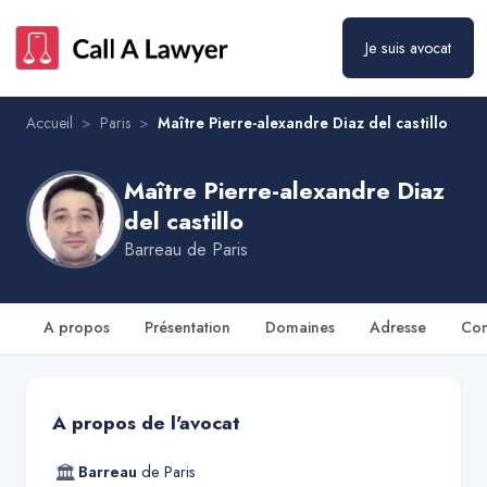
Maître Pierre-alexandre Diaz del castillo
Prendre rendez-vous
Je suis avocat
Accueil
>
Paris
>
Maître Pierre-alexandre Diaz del castillo
Maître Pierre-alexandre Diaz
del castillo
Barreau de
Paris
A propos
Présentation
Domaines
Adresse
Con
A propos de l'avocat
🏛
Barreau
de
Paris