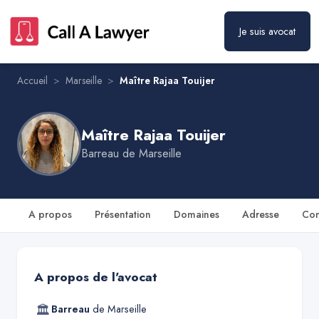
Je suis avocat
Maître Rajaa Touijer
Prendre rendez-vous
Accueil
>
Marseille
>
Maître Rajaa Touijer
Maître Rajaa Touijer
Barreau de
Marseille
A propos
Présentation
Domaines
Adresse
Con
A propos de l'avocat
🏛
Barreau
de
Marseille