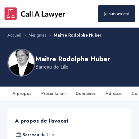
Maître Rodolphe Huber
Prendre rendez-vous
Je suis avocat
Accueil
>
Merignies
>
Maître Rodolphe Huber
Maître Rodolphe Huber
Barreau de
Lille
A propos
Présentation
Domaines
Adresse
Con
A propos de l'avocat
🏛
Barreau
de
Lille