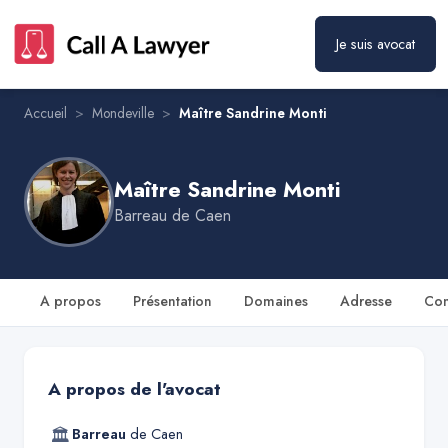
Je suis avocat
Maître Sandrine Monti
Prendre rendez-vous
Accueil
>
Mondeville
>
Maître Sandrine Monti
Maître Sandrine Monti
Barreau de
Caen
A propos
Présentation
Domaines
Adresse
Con
A propos de l'avocat
🏛
Barreau
de
Caen