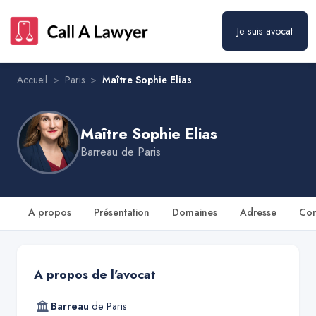
Je suis avocat
Maître Sophie Elias
Prendre rendez-vous
Accueil
>
Paris
>
Maître Sophie Elias
Maître Sophie Elias
Barreau de
Paris
A propos
Présentation
Domaines
Adresse
Con
A propos de l'avocat
🏛
Barreau
de
Paris