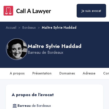
Maître Sylvie Haddad
Prendre rendez-vous
Je suis avocat
Accueil
>
Bordeaux
>
Maître Sylvie Haddad
Maître Sylvie Haddad
Barreau de
Bordeaux
A propos
Présentation
Domaines
Adresse
Con
A propos de l'avocat
🏛
Barreau
de
Bordeaux