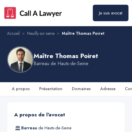
Je suis avocat
Maître Thomas Poiret
Prendre rendez-vous
Accueil
>
Neuilly-sur-seine
>
Maître Thomas Poiret
Maître Thomas Poiret
Barreau de
Hauts-de-Seine
A propos
Présentation
Domaines
Adresse
Con
A propos de l'avocat
🏛
Barreau
de
Hauts-de-Seine