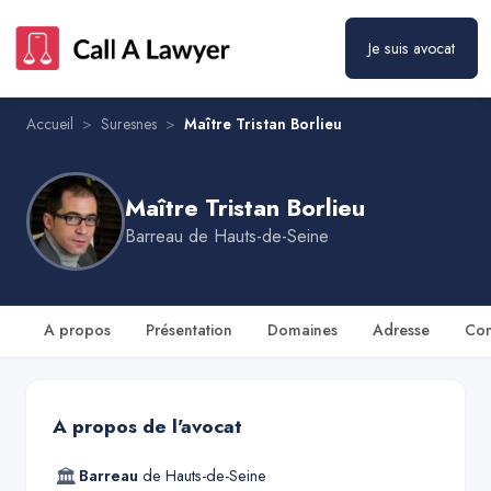
Je suis avocat
Maître Tristan Borlieu
Prendre rendez-vous
Accueil
>
Suresnes
>
Maître Tristan Borlieu
Maître Tristan Borlieu
Barreau de
Hauts-de-Seine
A propos
Présentation
Domaines
Adresse
Con
A propos de l'avocat
🏛
Barreau
de
Hauts-de-Seine