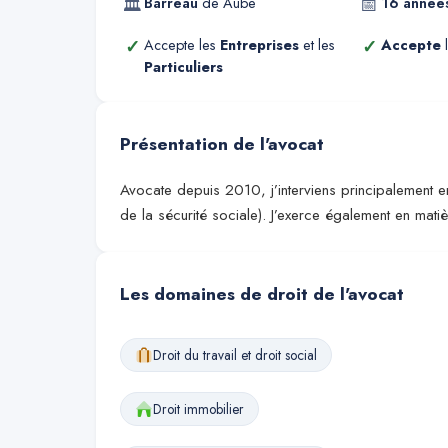
🏛
📅
Barreau
de
Aube
16
année
✓
✓
Accepte les
Entreprises
et les
Accepte
l
Particuliers
Présentation de l'avocat
Avocate depuis 2010, j’interviens principalement en 
de la sécurité sociale). J’exerce également en mat
Les domaines de droit de l'avocat
Droit du travail et droit social
Droit immobilier