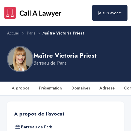
Maître Victoria Priest
Prendre rendez-vous
Je suis avocat
Accueil
>
Paris
>
Maître Victoria Priest
Maître Victoria Priest
Barreau de
Paris
A propos
Présentation
Domaines
Adresse
Con
A propos de l'avocat
🏛
Barreau
de
Paris