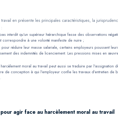
 travail en présente les principales caractéristiques, la jurisprude
 :
st pas interdit qu’un supérieur hiérarchique fasse des observations néga
 correspondre à une volonté manifeste de nuire ;
pour réduire leur masse salariale, certains employeurs poussent leurs
sement des indemnités de licenciement. Les pressions mises en œuvre
harcèlement moral au travail peut aussi se traduire par l’assignation d
dre de conception à qui l’employeur confie les travaux d’entretien de b
.
i pour agir face au harcèlement moral au travail