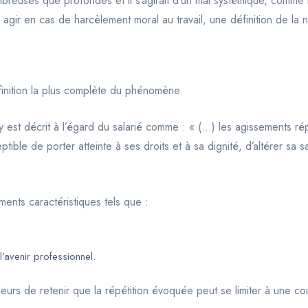
mbreuses que profondes et il s’agirait d’un mal systémique, comme l
 agir en cas de harcèlement moral au travail, une définition de la 
définition la plus complète du phénomène.
y est décrit à l’égard du salarié comme : « (…) les agissements r
ptible de porter atteinte à ses droits et à sa dignité, d’altérer 
ents caractéristiques tels que :
l’avenir professionnel.
leurs de retenir que la répétition évoquée peut se limiter à une co