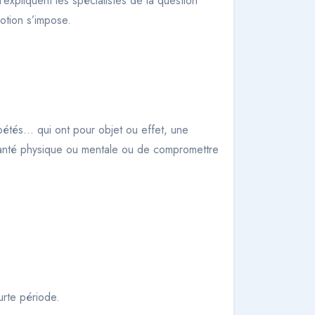
’expliquent les spécialistes de la question
notion s’impose.
épétés… qui ont pour objet ou effet, une
sa santé physique ou mentale ou de compromettre
urte période.