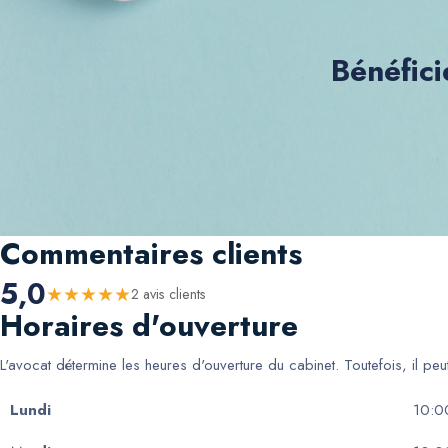
Bénéfici
Commentaires clients
5,0
★
★
★
★
★
2
avis client
s
Horaires d'ouverture
L'avocat détermine les heures d'ouverture du cabinet. Toutefois, il pe
Lundi
10:0