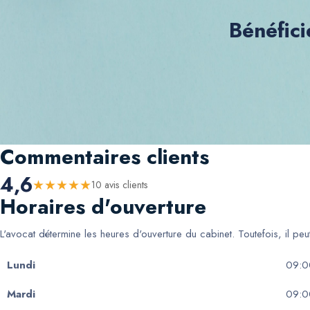
Bénéfici
Commentaires clients
4,6
★
★
★
★
★
10
avis client
s
Horaires d'ouverture
L'avocat détermine les heures d'ouverture du cabinet. Toutefois, il pe
Lundi
09:0
Mardi
09:0