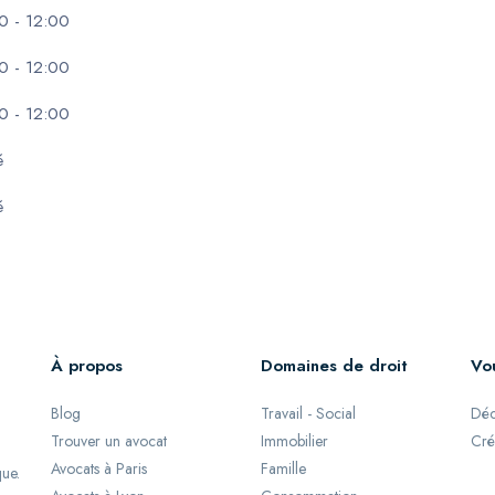
0 - 12:00
0 - 12:00
0 - 12:00
é
é
À propos
Domaines de droit
Vo
Blog
Travail - Social
Déc
Trouver un avocat
Immobilier
Cré
Avocats à Paris
Famille
que.