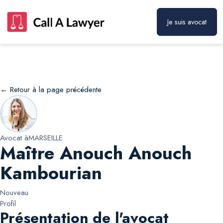
Je suis avocat
Maître Anouch Anouch Kambourian
Prendre rendez-vous
← Retour à la page précédente
Avocat à
MARSEILLE
Maître Anouch Anouch
Kambourian
Nouveau
Profil
Présentation de l'avocat