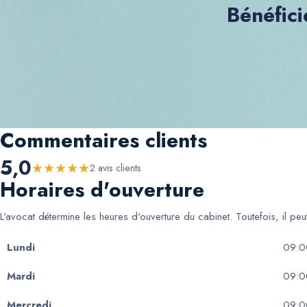
Bénéfici
Commentaires clients
5,0
★
★
★
★
★
2
avis client
s
Horaires d'ouverture
L'avocat détermine les heures d'ouverture du cabinet. Toutefois, il pe
Lundi
09:0
Mardi
09:0
Mercredi
09:0