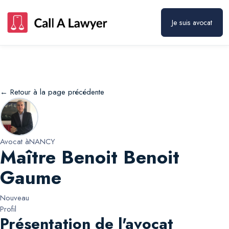
Maître Benoit Benoit Gaume
Prendre rendez-vous
Je suis avocat
← Retour à la page précédente
Avocat à
NANCY
Maître Benoit Benoit
Gaume
Nouveau
Profil
Présentation de l'avocat