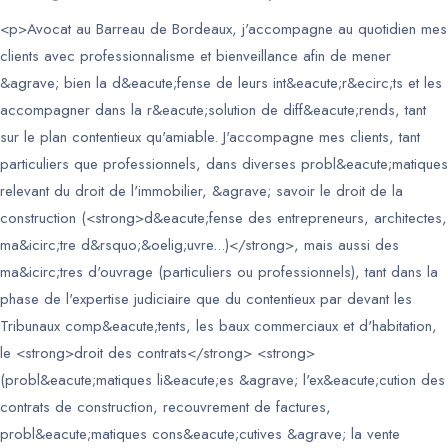
<p>Avocat au Barreau de Bordeaux, j'accompagne au quotidien mes
clients avec professionnalisme et bienveillance afin de mener
&agrave; bien la d&eacute;fense de leurs int&eacute;r&ecirc;ts et les
accompagner dans la r&eacute;solution de diff&eacute;rends, tant
sur le plan contentieux qu'amiable. J'accompagne mes clients, tant
particuliers que professionnels, dans diverses probl&eacute;matiques
relevant du droit de l'immobilier, &agrave; savoir le droit de la
construction (<strong>d&eacute;fense des entrepreneurs, architectes,
ma&icirc;tre d&rsquo;&oelig;uvre...)</strong>, mais aussi des
ma&icirc;tres d'ouvrage (particuliers ou professionnels), tant dans la
phase de l'expertise judiciaire que du contentieux par devant les
Tribunaux comp&eacute;tents, les baux commerciaux et d'habitation,
le <strong>droit des contrats</strong> <strong>
(probl&eacute;matiques li&eacute;es &agrave; l'ex&eacute;cution des
contrats de construction, recouvrement de factures,
probl&eacute;matiques cons&eacute;cutives &agrave; la vente